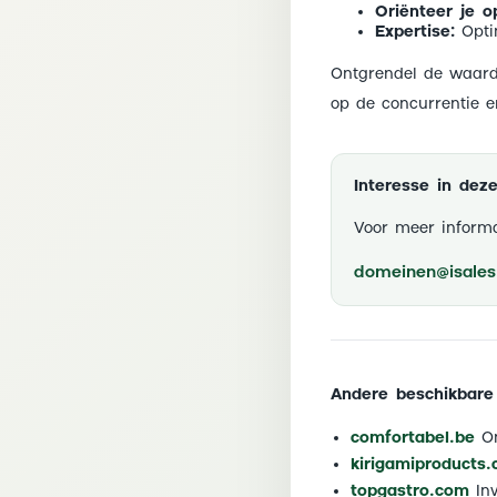
Oriënteer je o
Expertise:
Opti
Ontgrendel de waarde
op de concurrentie e
Interesse in de
Voor meer informa
domeinen@isales.
Andere beschikbare
comfortabel.be
On
kirigamiproducts
topgastro.com
Inv