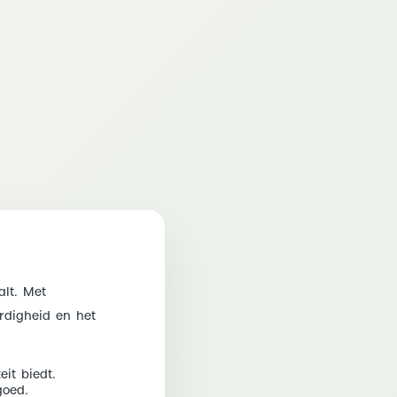
l
alt. Met
ardigheid en het
it biedt.
goed.